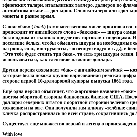
эфиопских талари, итальянских таллеро, далдеров во флама
английском языке — долларов. Словом талер» или «доллар
монеты в разное время.
Слово «бак» (
buck
) (в множественном числе произносится 
происходит от английского слова «бакскин» — шкура самц
были одним из главных предметов торговли с индейцами. И
поселение белых, чтобы обменять шкуры на необходимые е
патроны, соль, инструменты, «огненную воду» и т. д.), и бе
«Это тебе будет стоить три бака», то есть три шкуры оленя.
использоваться, как сленговое название доллара.
Другая версия связывает «бак» с английским
sawbuck
— коз
которые была похожа крупно нарисованная римская цифра 
стороне первой 10-долларовой купюры выпуска 1861 года.
Ещё одна версия объясняет, что жаргонное название «баки»
цветом оборотной стороны банковских билетов США. Посл
доллары северных штатов с обратной стороной зелёного цве
хождение и на юге. Они получили там кличку «зелёные сп
кличка распространилась по всей стране, сократившись до
Существует еще множество версий и легенд о происхождении
With love