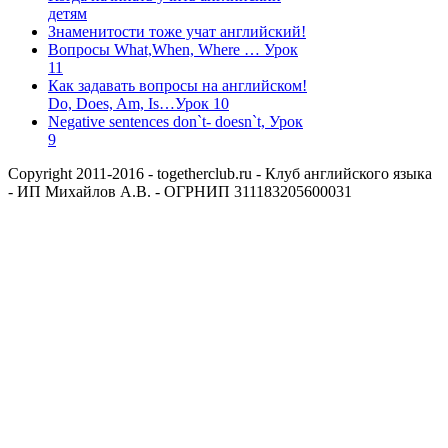
детям
Знаменитости тоже учат английский!
Вопросы What,When, Where … Урок
11
Как задавать вопросы на английском!
Do, Does, Am, Is…Урок 10
Negative sentences don`t- doesn`t, Урок
9
Copyright 2011-2016 - togetherclub.ru - Клуб английского языка
- ИП Михайлов А.В. - ОГРНИП 311183205600031