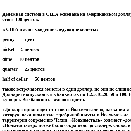
Денежная система в США основана на американском долла
стоит 100 центов.
в США имеют хождение следующие монеты:
penny — 1 цент
nickel — 5 центов
dime — 10 центов
quarter — 25 центов
half of dollar — 50 центов
также встречаются монеты в один доллар, но они не слишк
Доллары выпускаются в банкнотах по 1,2,5,10,20, 50 и 100. 
купюры. Все банкноты зеленого цвета.
«Доллар» происходит от слова «Йоахимсталер», названия м
которую чеканили возле серебряной шахты в Йоахимстале,
территории современно Чехии. «Йоахимсталь» означает «дол
«Йоахимсталер» позже было сокращено до «талер», слова, 
отражение в названиях датских и шведских далеров, голлан