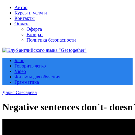
Автор
Курсы и услуги
Контакты
Оплата
Оферта
Возврат
Политика безопасности
Блог
Говорить легко
Video
Фильмы для обучения
Грамматика
Дарья Слесарева
Negative sentences don`t- doesn