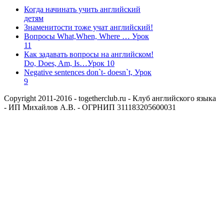
Когда начинать учить английский
детям
Знаменитости тоже учат английский!
Вопросы What,When, Where … Урок
11
Как задавать вопросы на английском!
Do, Does, Am, Is…Урок 10
Negative sentences don`t- doesn`t, Урок
9
Copyright 2011-2016 - togetherclub.ru - Клуб английского языка
- ИП Михайлов А.В. - ОГРНИП 311183205600031