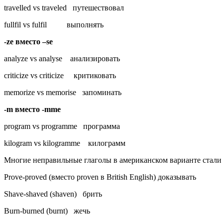
travelled vs traveled путешествовал
fullfil vs fulfil выполнять
-ze
вместо
–se
analyze vs analyse анализировать
criticize vs criticize критиковать
memorize vs memorise запоминать
-m
вместо
-mme
program vs programme программа
kilogram vs kilogramme килограмм
Многие неправильные глаголы в американском варианте стали
Prove-proved (вместо proven в British English) доказывать
Shave-shaved (shaven) брить
Burn-burned (burnt) жечь