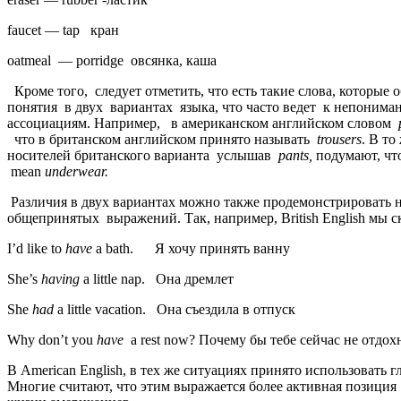
faucet — tap кран
oatmeal — porridge овсянка, каша
Кроме того, следует отметить, что есть такие слова, которые 
понятия в двух вариантах языка, что часто ведет к непоним
ассоциациям. Например, в американском английском словом
что в британском английском принято называть
trousers
. В то
носителей британского варианта услышав
pants
,
подумают, чт
mean
underwear
.
Различия в двух вариантах можно также продемонстрировать 
общепринятых выражений. Так, например, British English мы с
I’d like to
have
a bath. Я хочу принять ванну
She’s
having
a little nap. Она дремлет
She
had
a little vacation. Она съездила в отпуск
Why don’t you
have
a rest now? Почему бы тебе сейчас не отдох
В American English, в тех же ситуациях принято использовать г
Многие считают, что этим выражается более активная позици