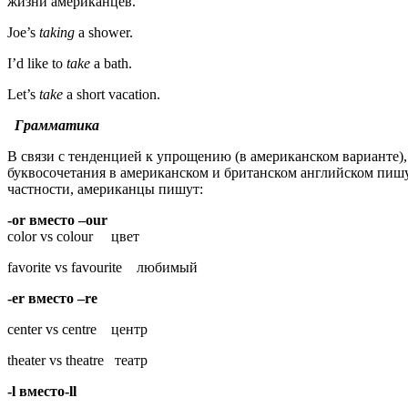
жизни американцев.
Joe’s
taking
a shower.
I’d like to
take
a bath.
Let’s
take
a short vacation.
Грамматика
В связи с тенденцией к упрощению (в американском варианте)
буквосочетания в американском и британском английском пишу
частности, американцы пишут:
-or
вместо
–our
color vs colour цвет
favorite vs favourite любимый
-er
вместо
–re
center vs centre центр
theater vs theatre театр
-l
вместо
-ll