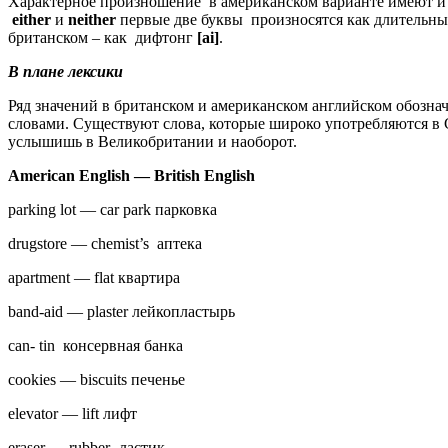
Характерное произношение в американском варианте имеют и
either
и
neither
первые две буквы произносятся как длительны
британском – как дифтонг
[аi]
.
В плане лексики
Ряд значений в британском и американском английском обозна
словами. Существуют слова, которые широко употребляются в
услышишь в Великобритании и наоборот.
American English — British English
parking lot — car park парковка
drugstore — chemist’s аптека
apartment — flat квартира
band-aid — plaster лейкопластырь
can- tin консервная банка
cookies — biscuits печенье
elevator — lift лифт
eraser — rubber -ластик