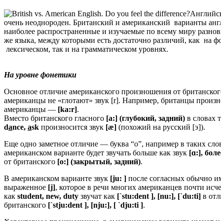
Английск
очень неоднороден
.
Британский и американский варианты анг
наиболее распространенные и изучаемые по всему миру разнов
же языка, между которыми есть достаточно различий, как на ф
лексическом, так и на грамматическом уровнях.
На уровне фонетики
Основное отличие американского произношения от британского
американцы не «глотают» звук [r]. Например, британцы
произн
американцы —
[ka:r]
.
Вместо британского гласного
[a:] (глубокий, задний)
в словах 
d
a
nce,
a
sk
произносится звук
[æ]
(похожий на русский [э]).
Еще одно заметное отличие — буква “o”, например в таких сло
американском варианте будет звучать больше как звук
[
ɑ:], бол
от британского
[о:] (закрытый, задний)
.
В американском варианте звук
[ju: ]
после согласных обычно им
выраженное
[j]
, которое в речи многих американцев почти исче
как
student, new, duty
звучат как
[`stu:dent ], [nu:], [`du:ti]
в отл
британского
[`stju:dent ], [nju:], [ `dju:ti ]
.