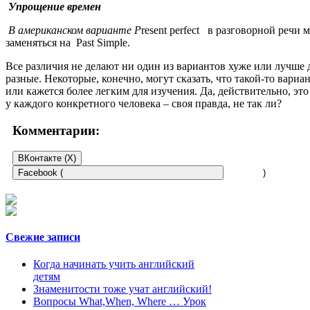
Упрощение
времен
В американском варианте
P
resent perfect в разговорной речи
заменяться на Past Simple.
Все различия не делают ни один из вариантов хуже или лучше 
разные. Некоторые, конечно, могут сказать, что такой-то вариа
или кажется более легким для изучения. Да, действительно, эт
у каждого конкретного человека – своя правда, не так ли?
Комментарии:
ВКонтакте (
X
)
Facebook (
)
Свежие записи
Когда начинать учить английский
детям
Знаменитости тоже учат английский!
Вопросы What,When, Where … Урок