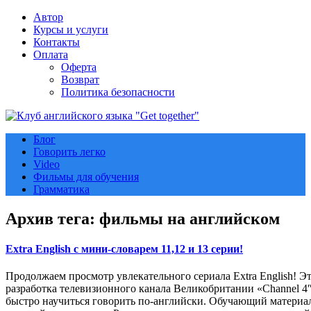
Автор
Курсы и услуги
Контакты
Оплата
Оферта
Возврат
Политика безопасности
Блог
Говорить легко
Video
Фильмы для обучения
Грамматика
Архив тега:
фильмы на английском
Extra English с мини-словарем 11,12 и 13 серии!
Продолжаем просмотр увлекательного сериала Extra English! Э
разработка телевизионного канала Великобритании «Channel 4″ 
быстро научиться говорить по-английски. Обучающий материал