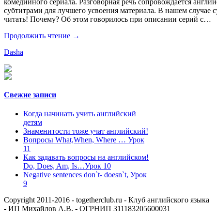
комедийного сериала. Разговорная речь сопровождается англи
субтитрами для лучшего усвоения материала. В нашем случае 
читать! Почему? Об этом говорилось при описании серий с…
Продолжить чтение →
Dasha
Свежие записи
Когда начинать учить английский
детям
Знаменитости тоже учат английский!
Вопросы What,When, Where … Урок
11
Как задавать вопросы на английском!
Do, Does, Am, Is…Урок 10
Negative sentences don`t- doesn`t, Урок
9
Copyright 2011-2016 - togetherclub.ru - Клуб английского языка
- ИП Михайлов А.В. - ОГРНИП 311183205600031