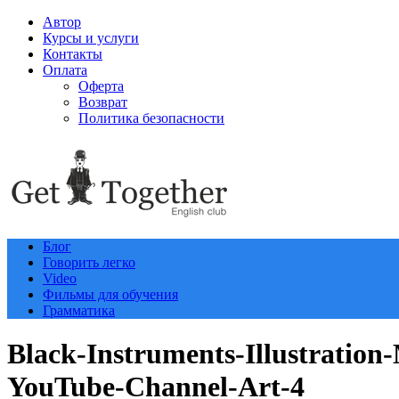
Автор
Курсы и услуги
Контакты
Оплата
Оферта
Возврат
Политика безопасности
Блог
Говорить легко
Video
Фильмы для обучения
Грамматика
Black-Instruments-Illustration
YouTube-Channel-Art-4