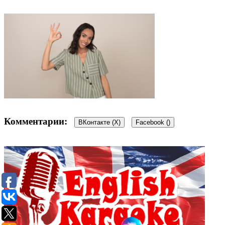
Комментарии:
ВКонтакте (
X
)
Facebook (
)