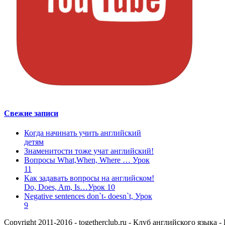
Свежие записи
Когда начинать учить английский
детям
Знаменитости тоже учат английский!
Вопросы What,When, Where … Урок
11
Как задавать вопросы на английском!
Do, Does, Am, Is…Урок 10
Negative sentences don`t- doesn`t, Урок
9
Copyright 2011-2016 - togetherclub.ru - Клуб английского язы