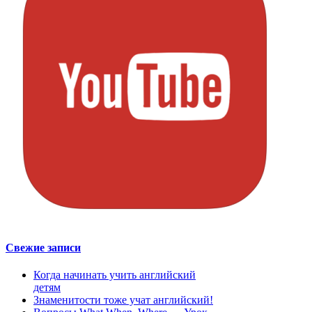
Свежие записи
Когда начинать учить английский
детям
Знаменитости тоже учат английский!