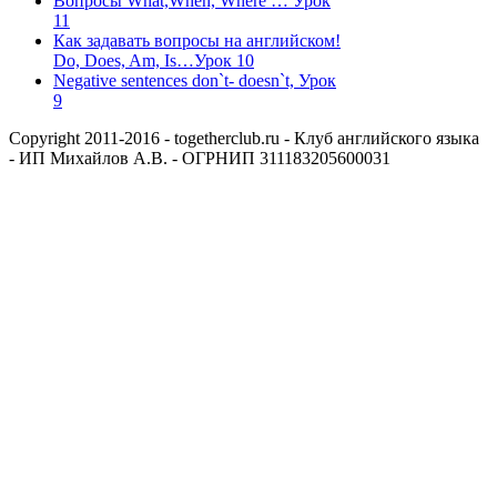
Вопросы What,When, Where … Урок
11
Как задавать вопросы на английском!
Do, Does, Am, Is…Урок 10
Negative sentences don`t- doesn`t, Урок
9
Copyright 2011-2016 - togetherclub.ru - Клуб английского языка
- ИП Михайлов А.В. - ОГРНИП 311183205600031