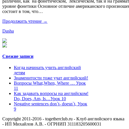
различий, как на фонетическом, лексическом, так и на грамма
уровне фонетики Основное отличие американского произношен
состоит в том, что…
Продолжить чтение →
Dasha
Свежие записи
Когда начинать учить английский
детям
Знаменитости тоже учат английский!
Вопросы What,When, Where … Урок
11
Как задавать вопросы на английском!
Do, Does, Am, Is…Урок 10
Negative sentences don`t- doesn`t, Урок
9
Copyright 2011-2016 - togetherclub.ru - Клуб английского языка
- ИП Михайлов А.В. - ОГРНИП 311183205600031