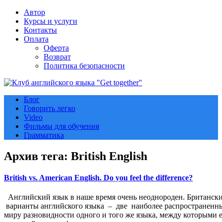
Автор
Курсы и услуги
Контакты
Оплата
Оферта
Возврат
Политика безопасности
Блог
Говорить легко
Video
Фильмы для обучения
Грамматика
Архив тега:
British English
British vs. American English. Do you feel the difference?
Английский язык в наше время очень неоднороден. Британск
варианты английского языка – две наиболее распространенны
миру разновидности одного и того же языка, между которыми е