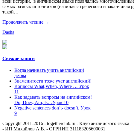
всей истории, в английском языке появлялись многочисленные
самых разных источников (начиная с греческого и заканчивая р
такой…
Продолжить чтение →
Dasha
Свежие записи
Когда начинать учить английский
детям
Знаменитости тоже учат английский!
Вопросы What,When, Where … Урок
11
Как задавать вопросы на английском!
Do, Does, Am, Is…Урок 10
Negative sentences don`t- doesn`t, Урок
9
Copyright 2011-2016 - togetherclub.ru - Клуб английского языка
- ИП Михайлов А.В. - ОГРНИП 311183205600031