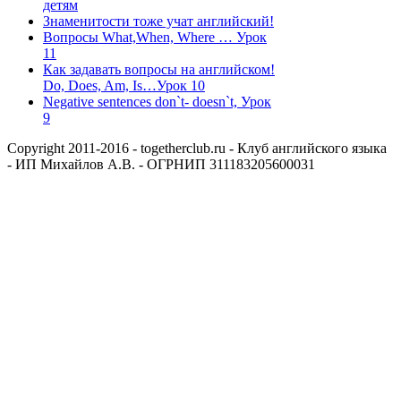
детям
Знаменитости тоже учат английский!
Вопросы What,When, Where … Урок
11
Как задавать вопросы на английском!
Do, Does, Am, Is…Урок 10
Negative sentences don`t- doesn`t, Урок
9
Copyright 2011-2016 - togetherclub.ru - Клуб английского языка
- ИП Михайлов А.В. - ОГРНИП 311183205600031