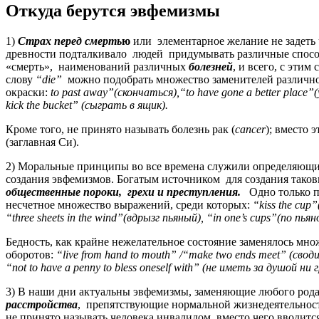
Откуда берутся эвфемизмы
1)
Страх перед смерть
ю
или элементарное желание не задеть 
древности подталкивало людей придумывать различные спосо
«смерть», наименований различных
болезней
, и всего, с этим
слову
“die”
можно подобрать множество заменителей различн
окраски:
to past away”(скончаться),“to have gone a better place”
kick the bucket” (сыграть в ящик).
Кроме того, не принято называть болезнь рак (
cancer
); вместо 
(заглавная Си).
2) Моральные принципы во все времена служили определяющ
создания эвфемизмов. Богатым источником для создания так
общественные пороки, грехи и преступления.
Одно только п
несчетное множество выражений, среди которых:
“kiss the cup
“three sheets in the wind”(вдрызг пьяный), “in one’s cups”(по пьян
Бедность, как крайне нежелательное состояние заменялось мн
оборотов:
“live from hand to mouth” /“make two ends meet” (свод
“not to have a penny to bless oneself with” (не иметь за душой ни 
3) В наши дни актуальны эвфемизмы, заменяющие любого род
расстройства
, препятствующие нормальной жизнедеятельност
не принято называть человека инвалидом, вместо чего вводитс