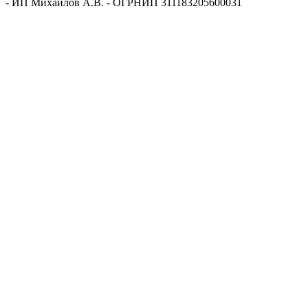
- ИП Михайлов А.В. - ОГРНИП 311183205600031