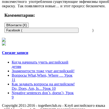
повсеместного употребления существующие эвфемизмы прио
окраску. Так появляются новые… и этот процесс бесконечен.
Комментарии:
ВКонтакте (
X
)
Facebook (
)
Свежие записи
Когда начинать учить английский
детям
Знаменитости тоже учат английский!
Вопросы What,When, Where … Урок
11
Как задавать вопросы на английском!
Do, Does, Am, Is…Урок 10
Negative sentences don`t- doesn`t, Урок
9
Copyright 2011-2016 - togetherclub.ru - Клуб английского языка