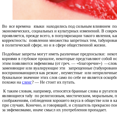
Во все времена языки находились под сильным влиянием по
экономических, социальных и культурных изменений. В совре
проявляется, прежде всего, в популяризации такого явления, к
корректность: появлении множества запретных тем, табуирован
в политической сфере, но и в сфере общественной жизни.
Подобные запреты могут иметь различные предпосылки: некот
корнями в глубокое прошлое, некоторые представляют собой но
этим появляются эвфемизмы (от греч. — «благоречие») —слов
заменяющие или вуалирующие эти запрещенные (табуированн
воспринимающиеся как резкие , неуместные или неприличные
буквальное значение этих слов само по себе не является оскор
похожи на
сленг
? — Не стоит их путать.
К таким словам, например, относятся бранные слова и ругател
являющиеся табу по религиозным, мистическим, моральным, 
соображениям, соблюдения хорошего вкуса в обществе или в ка
при случаях. Конечно, и говорящий, и слушатель прекрасно по
за эвфемизмами, иначе смысл их употребления пропадает.