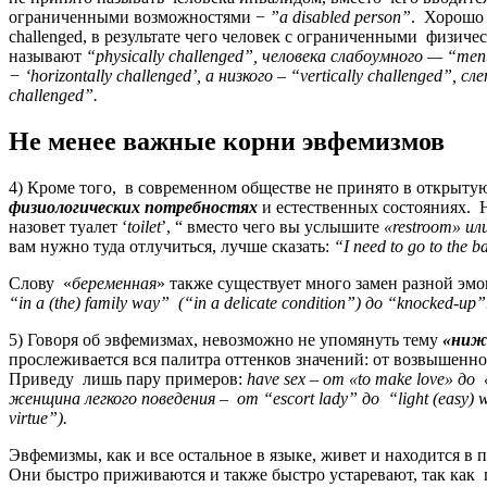
ограниченными возможностями −
”a disabled person”
. Хорошо
challenged, в результате чего человек с ограниченными физи
называют
“physically challenged”, человека слабоумного —
“ment
− ‘horizontally challenged’, а низкого – “vertically challenged”, с
challenged”.
Не менее важные корни эвфемизмов
4) Кроме того, в современном обществе не принято в открыту
физиологических потребностях
и естественных состояниях. 
назовет туалет ‘
toilet
’, “ вместо чего вы услышите
«restroom» и
вам нужно туда отлучиться, лучше сказать:
“I need to go to the 
Слову «
беременная
» также существует много замен разной эм
“in a (the) family way” (“in a delicate condition”) до “knocked-up”
5) Говоря об эвфемизмах, невозможно не упомянуть тему
«ниж
прослеживается вся палитра оттенков значений: от возвышенно
Приведу лишь пару примеров:
have sex – от «to make love» до
женщина легкого поведения – от “escort lady” до “light (easy) 
virtue”).
Эвфемизмы, как и все остальное в языке, живет и находится в
Они быстро приживаются и также быстро устаревают, так как 